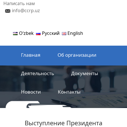
Написать нам
info@ccrp.uz
Oʻzbek
Русский
English
Главная
Об организации
Деятельность
Документы
Новости
Контакты
ООО
Центр сертификации
Выступление Президента
железнодорожной продукции