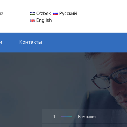
Oʻzbek
Русский
uz
English
и
Контакты
1
Компания