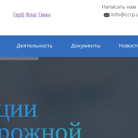
Написать нам
Герб
Флаг
Гимн
info@ccrp.
Деятельность
Документы
Новост
ции
орожной