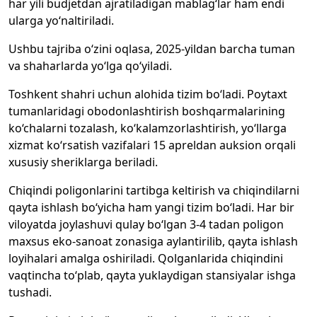
har yili budjetdan ajratiladigan mablag‘lar ham endi
ularga yo‘naltiriladi.
Ushbu tajriba o‘zini oqlasa, 2025-yildan barcha tuman
va shaharlarda yo‘lga qo‘yiladi.
Toshkent shahri uchun alohida tizim bo‘ladi. Poytaxt
tumanlaridagi obodonlashtirish boshqarmalarining
ko‘chalarni tozalash, ko‘kalamzorlashtirish, yo‘llarga
xizmat ko‘rsatish vazifalari 15 apreldan auksion orqali
xususiy sheriklarga beriladi.
Chiqindi poligonlarini tartibga keltirish va chiqindilarni
qayta ishlash bo‘yicha ham yangi tizim bo‘ladi. Har bir
viloyatda joylashuvi qulay bo‘lgan 3-4 tadan poligon
maxsus eko-sanoat zonasiga aylantirilib, qayta ishlash
loyihalari amalga oshiriladi. Qolganlarida chiqindini
vaqtincha to‘plab, qayta yuklaydigan stansiyalar ishga
tushadi.