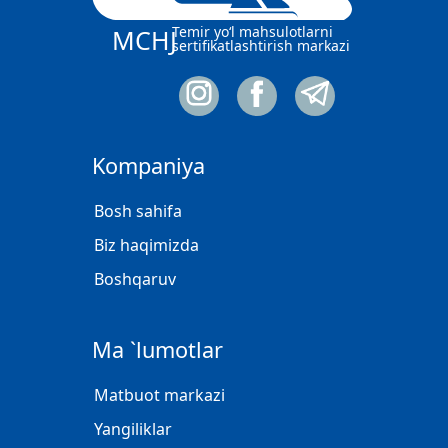
Temir yo‘l mahsulotlarni
MCHJ
sertifikatlashtirish markazi
Kompaniya
Bosh sahifa
Biz haqimizda
Boshqaruv
Ma `lumotlar
Matbuot markazi
Yangiliklar