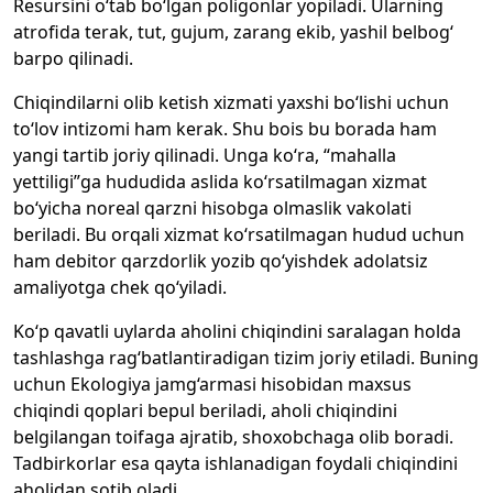
Resursini o‘tab bo‘lgan poligonlar yopiladi. Ularning
atrofida terak, tut, gujum, zarang ekib, yashil belbog‘
barpo qilinadi.
Chiqindilarni olib ketish xizmati yaxshi bo‘lishi uchun
to‘lov intizomi ham kerak. Shu bois bu borada ham
yangi tartib joriy qilinadi. Unga ko‘ra, “mahalla
yettiligi”ga hududida aslida ko‘rsatilmagan xizmat
bo‘yicha noreal qarzni hisobga olmaslik vakolati
beriladi. Bu orqali xizmat ko‘rsatilmagan hudud uchun
ham debitor qarzdorlik yozib qo‘yishdek adolatsiz
amaliyotga chek qo‘yiladi.
Ko‘p qavatli uylarda aholini chiqindini saralagan holda
tashlashga rag‘batlantiradigan tizim joriy etiladi. Buning
uchun Ekologiya jamg‘armasi hisobidan maxsus
chiqindi qoplari bepul beriladi, aholi chiqindini
belgilangan toifaga ajratib, shoxobchaga olib boradi.
Tadbirkorlar esa qayta ishlanadigan foydali chiqindini
aholidan sotib oladi.