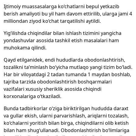
Ijtimoiy muassasalarga ko‘chatlarni bepul yetkazib
berish amaliyoti bu yil ham davom ettirilib, ularga jami 4
milliondan ziyod ko‘chat tarqatilishi aytildi.
Yig‘ilishda chiqindilar bilan ishlash tizimini yangicha
yondashuvlar asosida tashkil etish masalalari ham
muhokama qilindi.
Qayd etilganidek, endi hududlarda obodonlashtirish,
tozalikni ta’minlash bo‘yicha mutlaqo yangi tizim bo‘ladi.
Har bir viloyatdagi 2 tadan tumanda 1 maydan boshlab,
tajriba tarzida obodonlashtirish boshqarmalari
vazifalari xususiy sheriklik asosida chiqindi
korxonalariga o‘tkaziladi.
Bunda tadbirkorlar o‘ziga biriktirilgan hududda daraxt
va gullar ekish, ularni parvarishlash, ariqlarni tozalash,
ko‘chalarni yoritish bilan birga, chiqindilarni olib ketish
bilan ham shug‘ullanadi. Obodonlashtirish bo‘limlariga