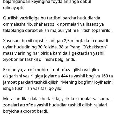
bajarilgandan keyingina foydalanishga qabul
qilinayapti.
Qurilish vazirligiga bu tartibni barcha hududlarda
ommalashtirib, shaharsozlik normalari va litsenziya
talablariga daraxt ekish majburiyatini kiritish topshirildi.
Xususan, bu yil topshiriladigan 2,5 mingta ko‘p qavatli
uylar hududining 30 foizida, 38 ta “Yangi O‘zbekiston”
massivlarining har birida kamida 1 gektardan yashil
xiyobonlar tashkil qilinishi belgilandi.
Ekologiya, atrof-muhitni muhofaza qilish va iqlim
o‘zgarishi vazirligiga joylarda 444 ta yashil bog‘ va 160 ta
jamoat parklari tashkil qilish, “Mening bog‘im” loyihasini
ishga tushirish vazifasi qo‘yildi.
Mutasaddilar dala chetlarida, yirik korxonalar va sanoat
zonalari atrofida yashil hududlar tashkil qilish rejalari
bo‘yicha axborot berdi.