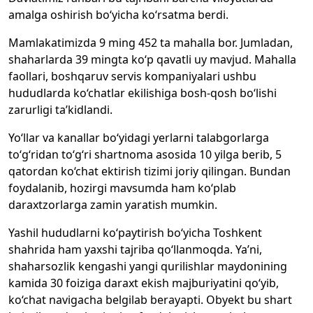
amalga oshirish bo‘yicha ko‘rsatma berdi.
Mamlakatimizda 9 ming 452 ta mahalla bor. Jumladan,
shaharlarda 39 mingta ko‘p qavatli uy mavjud. Mahalla
faollari, boshqaruv servis kompaniyalari ushbu
hududlarda ko‘chatlar ekilishiga bosh-qosh bo‘lishi
zarurligi ta’kidlandi.
Yo‘llar va kanallar bo‘yidagi yerlarni talabgorlarga
to‘g‘ridan to‘g‘ri shartnoma asosida 10 yilga berib, 5
qatordan ko‘chat ektirish tizimi joriy qilingan. Bundan
foydalanib, hozirgi mavsumda ham ko‘plab
daraxtzorlarga zamin yaratish mumkin.
Yashil hududlarni ko‘paytirish bo‘yicha Toshkent
shahrida ham yaxshi tajriba qo‘llanmoqda. Ya’ni,
shaharsozlik kengashi yangi qurilishlar maydonining
kamida 30 foiziga daraxt ekish majburiyatini qo‘yib,
ko‘chat navigacha belgilab berayapti. Obyekt bu shart