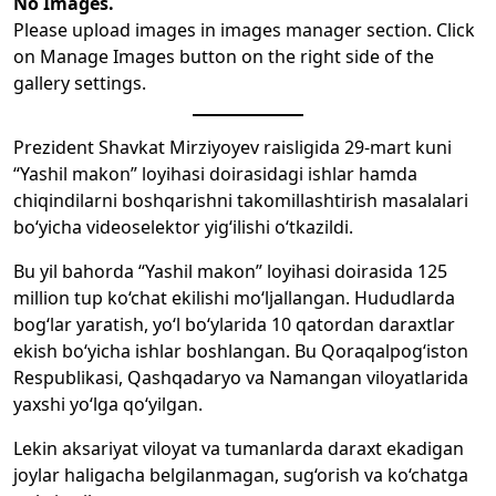
No Images.
Please upload images in images manager section. Click
on Manage Images button on the right side of the
gallery settings.
Prezident Shavkat Mirziyoyev raisligida 29-mart kuni
“Yashil makon” loyihasi doirasidagi ishlar hamda
chiqindilarni boshqarishni takomillashtirish masalalari
bo‘yicha videoselektor yig‘ilishi o‘tkazildi.
Bu yil bahorda “Yashil makon” loyihasi doirasida 125
million tup ko‘chat ekilishi mo‘ljallangan. Hududlarda
bog‘lar yaratish, yo‘l bo‘ylarida 10 qatordan daraxtlar
ekish bo‘yicha ishlar boshlangan. Bu Qoraqalpog‘iston
Respublikasi, Qashqadaryo va Namangan viloyatlarida
yaxshi yo‘lga qo‘yilgan.
Lekin aksariyat viloyat va tumanlarda daraxt ekadigan
joylar haligacha belgilanmagan, sug‘orish va ko‘chatga