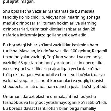
pul ajratilmagan.
Shu bois kecha Vazirlar Mahkamasida bu masala
tanqidiy ko‘rib chiqilib, viloyat hokimlarining sohaga
mas’ul o‘rinbosarlari, tuman hokimlari va ularning
o‘rinbosarlari, tizim tashkilotlari rahbarlaridan 28
nafariga intizomiy jazo qo‘llangani qayd etildi.
Bu boradagi ishlar ko‘lami vazirliklar kesimida ham
turlicha. Masalan, Mudofaa vazirligi 100 gektar, Raqamli
texnologiyalar vazirligi, Tog‘-kon sanoati va geologiya
vazirligi 65 gektardan bog‘ yaratgan. Lekin energetika
va transport vazirliklariga ajratilgan yerlarda ko‘chat
to‘liq ekilmagan. Avtomobil va temir yo‘l bo‘ylari, daryo
va kanal yoqalari, sanoat korxonalari va yoqilg‘i quyish
shoxobchalari atrofida ham qancha joylar bo‘sh yotibdi.
Umuman, daraxt ekishni ommalashtirish bo‘yicha
tashabbus va targ‘ibot yetishmayotgani ko‘rsatib o‘tildi.
Bu borada davlat tashkilotlari bilan birga mahalliy