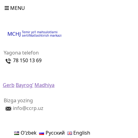
MENU
Temir yo‘l mahsulotlarni
MCHJ
sertifikatlashtirish markazi
Yagona telefon
78 150 13 69
Gerb
Bayrog’
Madhiya
Bizga yozing
info@ccrp.uz
Oʻzbek
Русский
English