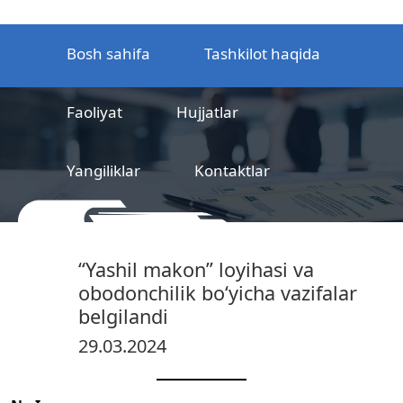
Bosh sahifa
Tashkilot haqida
Faoliyat
Hujjatlar
Yangiliklar
Kontaktlar
MCHJ
Temir yo‘l mahsulotlarni
“Yashil makon” loyihasi va
sertifikatlashtirish markazi
obodonchilik bo‘yicha vazifalar
belgilandi
29.03.2024