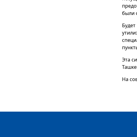
предо
были 
Будет
утили
специ
пункт
Эта с
Ташке
На со