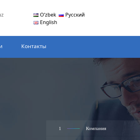
Oʻzbek
Русский
uz
English
и
Контакты
1
Компания