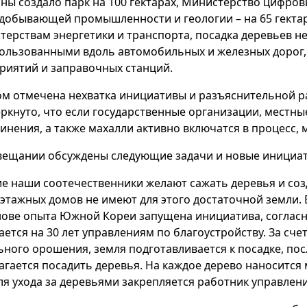
ны создало парк на 100 гектарах, Министерство цифро
добывающей промышленности и геологии – на 65 гектар
терствам энергетики и транспорта, посадка деревьев н
ользованными вдоль автомобильных и железных дорог, 
риятий и заправочных станций.
ом отмечена нехватка инициативы и разъяснительной р
ркнуто, что если государственные организации, местны
инения, а также махалли активно включатся в процесс,
вещании обсуждены следующие задачи и новые инициат
е наши соотечественники желают сажать деревья и соз
этажных домов не имеют для этого достаточной земли. В
нове опыта Южной Кореи запущена инициатива, согласн
ается на 30 лет управлениям по благоустройству. За сч
ьного орошения, земля подготавливается к посадке, п
агается посадить деревья. На каждое дерево наносится
Для ухода за деревьями закрепляется работник управлени