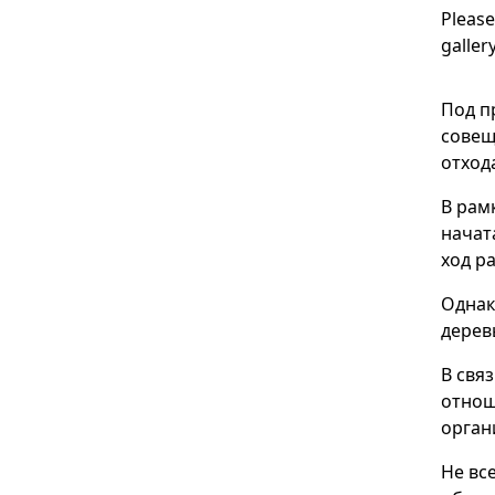
Please
galler
Под п
совещ
отход
В рам
начат
ход р
Однак
дерев
В свя
отнош
орган
Не вс