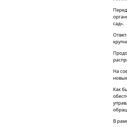
Перед
орган
сад».
Ответ
крупн
Продо
распр
На со
новых
Как б
обесп
управ
обращ
В рам