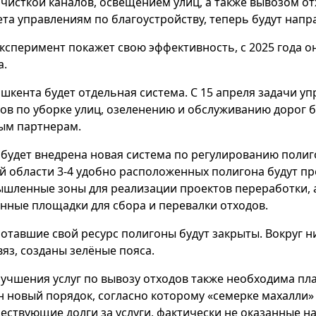
 чисткой каналов, освещением улиц, а также вывозом от
та управлениям по благоустройству, теперь будут напр
эксперимент покажет свою эффективность, с 2025 года о
а.
ашкента будет отдельная система. С 15 апреля задачи у
ов по уборке улиц, озеленению и обслуживанию дорог б
ым партнерам.
 будет внедрена новая система по регулированию полиго
й области 3-4 удобно расположенных полигона будут п
шленные зоны для реализации проектов переработки, а
нные площадки для сбора и перевалки отходов.
отавшие свой ресурс полигоны будут закрыты. Вокруг н
вяз, созданы зелёные пояса.
лучшения услуг по вывозу отходов также необходима пла
н новый порядок, согласно которому «семерке махалли»
ествующие долги за услуги, фактически не оказанные н