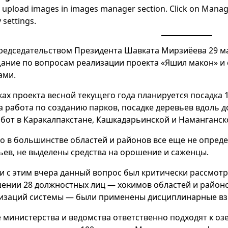
 upload images in images manager section. Click on Manage
y settings.
редседательством Президента Шавката Мирзиёева 29 м
ание по вопросам реализации проекта «Яшил макон» и
ами.
ках проекта весной текущего года планируется посадка 
а работа по созданию парков, посадке деревьев вдоль д
абот в Каракалпакстане, Кашкадарьинской и Наманганск
о в большинстве областей и районов все еще не опреде
ьев, не выделены средства на орошение и саженцы.
зи с этим вчера данный вопрос был критически рассмотр
ении 28 должностных лиц — хокимов областей и районо
изаций системы — были применены дисциплинарные вз
е министерства и ведомства ответственно подходят к о