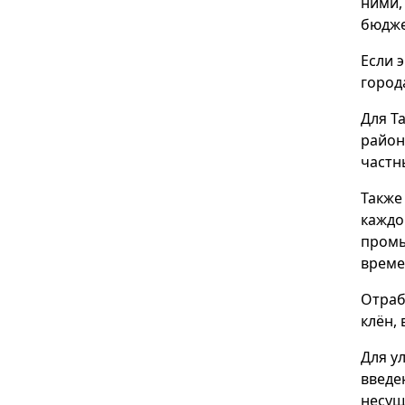
ними,
бюдже
Если 
город
Для Т
район
частн
Также
каждо
промы
време
Отраб
клён, 
Для у
введе
несущ