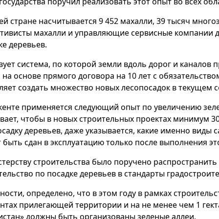
 государства поручил реализовать этот опыт во всех обл
ей стране насчитывается 9 452 махалли, 39 тысяч много
ктивисты махалли и управляющие сервисные компании д
ке деревьев.
вует система, по которой земли вдоль дорог и каналов
 на основе прямого договора на 10 лет с обязательством
ляет создать множество новых лесопосадок в текущем с
кенте применяется следующий опыт по увеличению зелен
вает, чтобы в новых строительных проектах минимум 3
осадку деревьев, даже указывается, какие именно виды 
 быть сдан в эксплуатацию только после выполнения это
терству строительства было поручено распространить э
тельство по посадке деревьев в стандарты градостроит
тности, определено, что в этом году в рамках строитель
нтах прилегающей территории и на не менее чем 1 гект
истан» должны быть организованы зеленые аллеи.