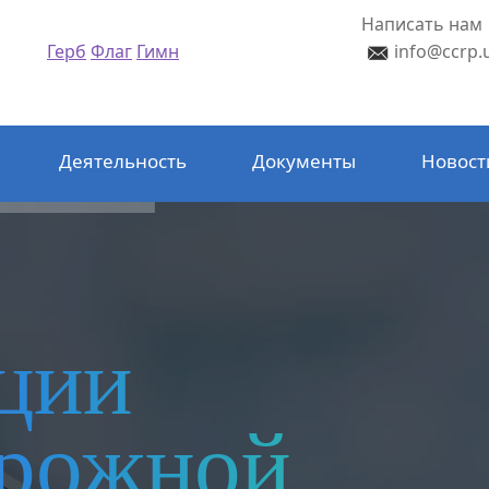
Написать нам
Герб
Флаг
Гимн
info@ccrp.
Деятельность
Документы
Новост
ции
орожной