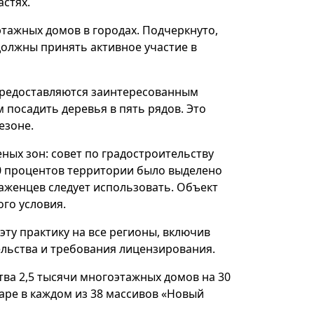
астях.
этажных домов в городах. Подчеркнуто,
олжны принять активное участие в
 предоставляются заинтересованным
 посадить деревья в пять рядов. Это
езоне.
ых зон: совет по градостроительству
0 процентов территории было выделено
саженцев следует использовать. Объект
го условия.
ту практику на все регионы, включив
ельства и требования лицензирования.
ства 2,5 тысячи многоэтажных домов на 30
аре в каждом из 38 массивов «Новый