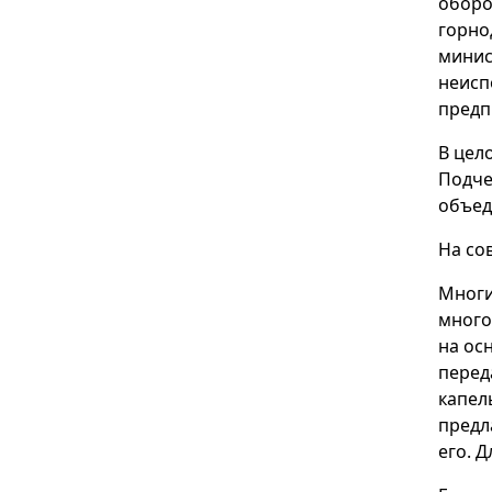
оборо
горно
минис
неисп
предп
В цел
Подче
объед
На со
Многи
много
на ос
перед
капел
предл
его. 