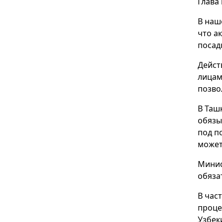
Глава
В наш
что а
посад
Дейст
лицам
позво
В Таш
обязы
под п
может
Минис
обяза
В час
проце
Узбек